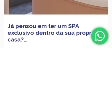
Já pensou em ter um SPA
exclusivo dentro da sua própria
casa?...
Já imaginou ter um spa em casa, exclusivo e
totalmente personalizado, onde você pode relaxar a
qualquer momento do ...
Ler mais...
Projec Junior
24 abril
Bem estar