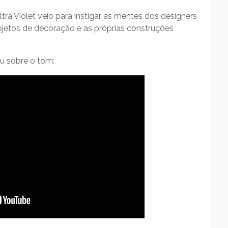
tra Violet veio para instigar as mentes dos designers
bjetos de decoração e as próprias construções
ou sobre o tom: