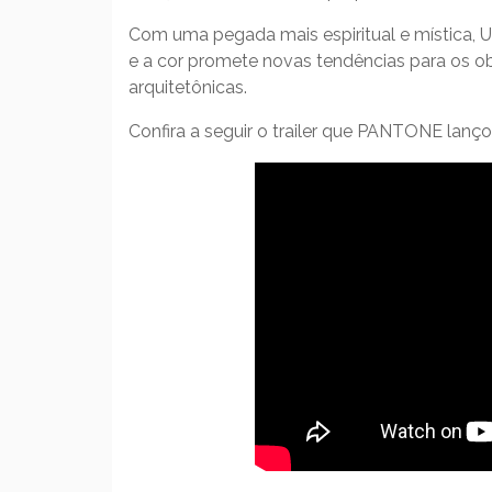
Com uma pegada mais espiritual e mística, Ul
e a cor promete novas tendências para os o
arquitetônicas.
Confira a seguir o trailer que PANTONE lanç