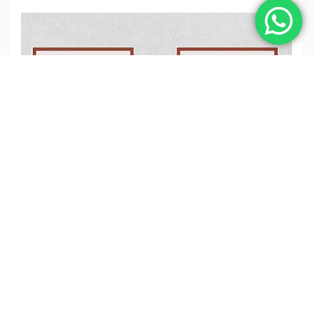
Existe também a influência das alturas de aberturas
e barreiras dispostas pelo espaço e em cada projeto
deve ser estudado a melhor disposição de acordo
com a necessidade de ventilação.
ArchDailyBR
Fonte: