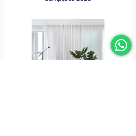
Além da Decoração: O Uso
Estratégico de Plantas em Projetos
de Arquitetura de Interiores