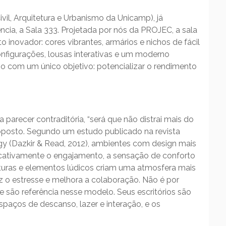
il, Arquitetura e Urbanismo da Unicamp), já
cia, a Sala 333. Projetada por nós da PROJEC, a sala
 inovador: cores vibrantes, armários e nichos de fácil
nfigurações, lousas interativas e um moderno
so com um único objetivo: potencializar o rendimento
 parecer contraditória, “será que não distrai mais do
 oposto. Segundo um estudo publicado na revista
ogy (Dazkir & Read, 2012), ambientes com design mais
cativamente o engajamento, a sensação de conforto
exturas e elementos lúdicos criam uma atmosfera mais
uz o estresse e melhora a colaboração. Não é por
são referência nesse modelo. Seus escritórios são
aços de descanso, lazer e interação, e os