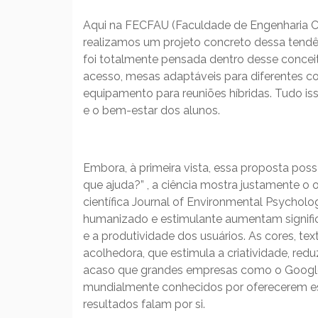
Aqui na FECFAU (Faculdade de Engenharia Civ
realizamos um projeto concreto dessa tendên
foi totalmente pensada dentro desse conceito
acesso, mesas adaptáveis para diferentes co
equipamento para reuniões híbridas. Tudo is
e o bem-estar dos alunos.
Embora, à primeira vista, essa proposta possa
que ajuda?” , a ciência mostra justamente o
científica Journal of Environmental Psychol
humanizado e estimulante aumentam signifi
e a produtividade dos usuários. As cores, t
acolhedora, que estimula a criatividade, red
acaso que grandes empresas como o Google 
mundialmente conhecidos por oferecerem esp
resultados falam por si.